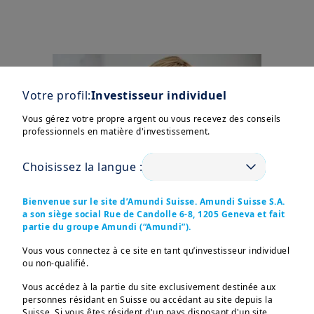
Votre profil:
Investisseur individuel
Vous gérez votre propre argent ou vous recevez des conseils
professionnels en matière d'investissement.
Choisissez la langue :
Bienvenue sur le site d’Amundi Suisse. Amundi Suisse S.A.
a son siège social Rue de Candolle 6-8, 1205 Geneva et fait
partie du groupe Amundi (“Amundi”).
Ce que nous pouvons
faire pour vous
Vous vous connectez à ce site en tant qu’investisseur individuel
ou non-qualifié.
Notre priorité est de vous
Vous accédez à la partie du site exclusivement destinée aux
fournir des conseils et des
personnes résidant en Suisse ou accédant au site depuis la
solutions adaptés à vos
Suisse. Si vous êtes résident d'un pays disposant d'un site