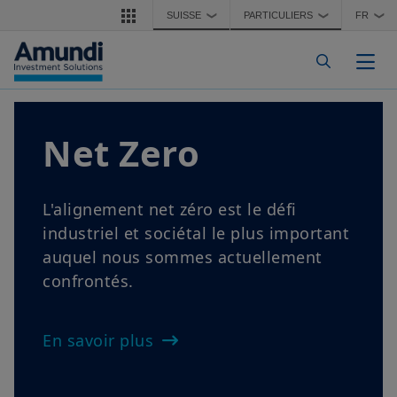
Aller au contenu principal
SUISSE
PARTICULIERS
FR
❯
❯
❯
Togg
Net Zero
L
é
L'alignement net zéro est le défi
industriel et sociétal le plus important
Êt
auquel nous sommes actuellement
re
confrontés.
le
re
En savoir plus
én