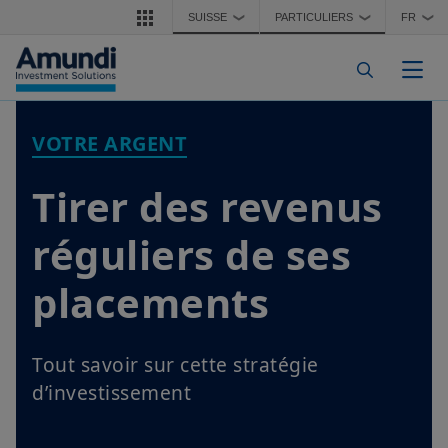
Aller au contenu principal
SUISSE
PARTICULIERS
FR
❯
❯
❯
Togg
VOTRE ARGENT
Tirer des revenus
réguliers de ses
placements
Tout savoir sur cette stratégie
d’investissement