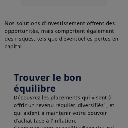
jour par Amundi, à tout moment et sans préavis. Votre accès à
ce site est soumis au respect de la législation suisse en
vigueur et de toute autre loi et/ou réglementation locale
applicable ainsi qu'aux mentions légales.
Nos solutions d'investissement offrent des
En choisissant d'accéder à notre site, vous reconnaissez avoir
opportunités, mais comportent également
pris connaissance de ces conditions et les accepter. Dans votre
intérêt, nous vous recommandons de les lire attentivement.
des risques, tels que d'éventuelles pertes en
capital.
Trouver le bon
équilibre
Découvrez les placements qui visent à
1
offrir un revenu régulier, diversifiés
, et
qui aident à maintenir votre pouvoir
d'achat face à l'inflation.