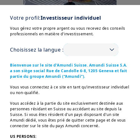
Votre profil:
Investisseur individuel
Vous gérez votre propre argent ou vous recevez des conseils
professionnels en matière d'investissement.
Choisissez la langue :
Bienvenue sur le site d’Amundi Suisse. Amundi Suisse S.A.
Le contexte macro-
a son siège social Rue de Candolle 6-8, 1205 Geneva et fait
partie du groupe Amundi (“Amundi”).
économique
Vous vous connectez à ce site en tant qu’investisseur individuel
Le contexte économique,
ou non-qualifié.
l’évolution des marchés
Vous accédez à la partie du site exclusivement destinée aux
financiers et des tensions
personnes résidant en Suisse ou accédant au site depuis la
géopolitiques peuvent
Suisse. Si vous êtes résident d'un pays disposant d'un site
impacter vos placements.
Amundi dédié, vous êtes prié de quitter cette page et de vous
connecter sur le site du pays Amundi concerné.
US PERSONS: