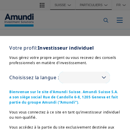
Aller au contenu principal
SUISSE
PARTICULIERS
FR
❯
❯
❯
Togg
Votre profil:
Investisseur individuel
Vous gérez votre propre argent ou vous recevez des conseils
professionnels en matière d'investissement.
Choisissez la langue :
Bienvenue sur le site d’Amundi Suisse. Amundi Suisse S.A.
a son siège social Rue de Candolle 6-8, 1205 Geneva et fait
partie du groupe Amundi (“Amundi”).
Vous vous connectez à ce site en tant qu’investisseur individuel
ou non-qualifié.
Vous accédez à la partie du site exclusivement destinée aux