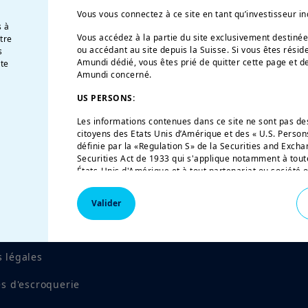
Vous vous connectez à ce site en tant qu’investisseur in
s à
Vous accédez à la partie du site exclusivement destiné
otre
ou accédant au site depuis la Suisse. Si vous êtes résid
s
Amundi dédié, vous êtes prié de quitter cette page et d
te
Amundi concerné.
US PERSONS:
Les informations contenues dans ce site ne sont pas des
citoyens des Etats Unis d’Amérique et des « U.S. Persons
définie par la «Regulation S» de la Securities and Exc
Securities Act de 1933 qui s'applique notamment à tou
États-Unis d'Amérique et à tout partenariat ou société 
la réglementation américaine. Si vous êtes une "US Pers
accéder à ce site.
Valider
Ce site est uniquement destiné à fournir des information
tation réglementaire
produits autorisés à la commercialisation en Suisse. A
dans ce site ne constitue une offre d'Amundi et/ou de se
vendre des instruments financiers ou de fournir des co
 légales
Amundi vous informe que les informations sur les produ
es d'escroquerie
données à titre indicatif et constituent une présentatio
services. Ces informations ne sont pas exhaustives, son