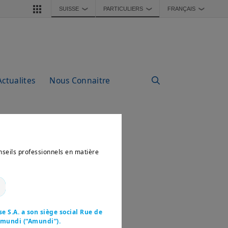
SUISSE
PARTICULIERS
FRANÇAIS
❯
❯
❯
Actualites
Nous Connaitre
nseils professionnels en matière
e S.A. a son siège social Rue de
 Amundi (“Amundi”).