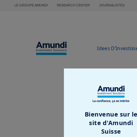
Aller au contenu principal
LE GROUPE AMUNDI
RESEARCH CENTER
JOURNALISTES
Idees D’Investis
Bienvenue sur l
site d'Amundi
Suisse