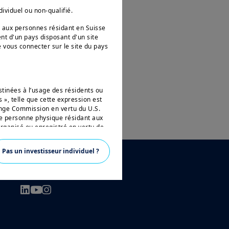
dividuel ou non-qualifié.
e aux personnes résidant en Suisse
ent d'un pays disposant d'un site
e vous connecter sur le site du pays
tinées à l’usage des résidents ou
 », telle que cette expression est
hange Commission en vertu du U.S.
te personne physique résidant aux
organisé ou enregistré en vertu de
on", vous n'êtes pas autorisé à
Pas un investisseur individuel ?
s sur Amundi, ses affiliés et leurs
SUIVEZ-NOUS
ucune des informations contenues
s sociétés affiliées d'acheter ou de
nseils d'investissement.
its contenues dans ce site sont
n générale de nos produits et
t susceptibles d'évoluer dans le