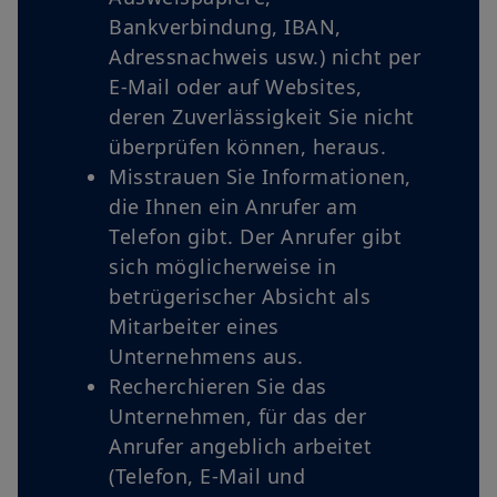
diese Bedingungen gelesen haben und damit einverstanden
Bankverbindung, IBAN,
sind. Wir empfehlen Ihnen, diese Bedingungen in Ihrem
Adressnachweis usw.) nicht per
eigenen Interesse aufmerksam zu lesen.
E-Mail oder auf Websites,
deren Zuverlässigkeit Sie nicht
überprüfen können, heraus.
Misstrauen Sie Informationen,
die Ihnen ein Anrufer am
Telefon gibt. Der Anrufer gibt
sich möglicherweise in
betrügerischer Absicht als
Mitarbeiter eines
Unternehmens aus.
Recherchieren Sie das
Unternehmen, für das der
Anrufer angeblich arbeitet
(Telefon, E-Mail und