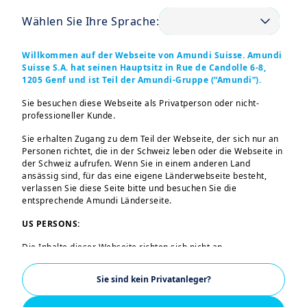
machen.
Wählen Sie Ihre Sprache:
Amundi Produkte werden ausschließlich
über Banken, Investmentgesellschaften,
Willkommen auf der Webseite von Amundi Suisse. Amundi
Versicherungsunternehmen und private
Suisse S.A. hat seinen Hauptsitz in Rue de Candolle 6-8,
1205 Genf und ist Teil der Amundi-Gruppe (“Amundi”).
Vermögensberater verkauft. Bevor Sie
Sie besuchen diese Webseite als Privatperson oder nicht-
eine Geldanlage tätigen, vergewissern Sie
professioneller Kunde.
sich bitte, ob der Anbieter über die
Sie erhalten Zugang zu dem Teil der Webseite, der sich nur an
entsprechende Zulassung und
Personen richtet, die in der Schweiz leben oder die Webseite in
Berechtigung verfügt.
der Schweiz aufrufen. Wenn Sie in einem anderen Land
ansässig sind, für das eine eigene Länderwebseite besteht,
verlassen Sie diese Seite bitte und besuchen Sie die
Amundi möchte Sie auf folgende
entsprechende Amundi Länderseite.
Warnsignale hinweisen
US PERSONS:
Sie kennen die Person nicht, die Sie
Die Inhalte dieser Webseite richten sich nicht an
kontaktiert.
Staatsangehörige oder Bürger der Vereinigten Staaten von
Amerika oder an „US-Personen“ im Sinne der „Regulation S“
Ihnen werden hohe, risikofreie Renditen
Sie sind kein Privatanleger?
der Securities and Exchange Commission nach dem US
versprochen.
Securities Act von 1933. Diese Bestimmungen betreffen